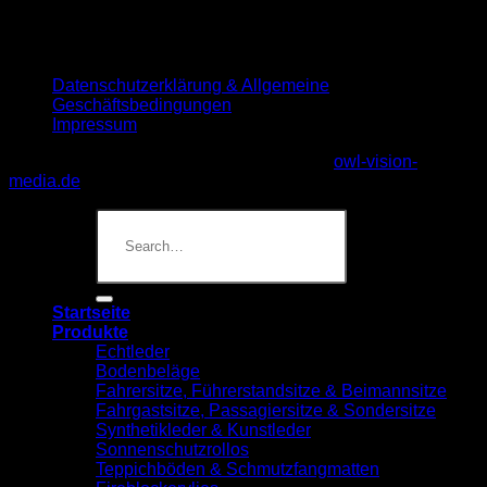
Datenschutzerklärung & Allgemeine
Geschäftsbedingungen
Impressum
IntPro-mobility 2026 © website created by
owl-vision-
media.de
Startseite
Produkte
Echtleder
Bodenbeläge
Fahrersitze, Führerstandsitze & Beimannsitze
Fahrgastsitze, Passagiersitze & Sondersitze
Synthetikleder & Kunstleder
Sonnenschutzrollos
Teppichböden & Schmutzfangmatten