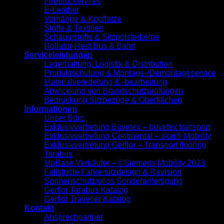
Fireblockervlies
E-Leather
Vorhänge & Kopflatze
Stoffe & Textilien
Schaumstoffe & Sitzpolsterkerne
Rollator-Rest Bus & Bahn
Serviceleistungen
Lagerhaltung, Logistik & Distribution
Produktschulung & Montage-/Demontageservice
Materialveredelung & -bearbeitung
Abwicklung von Brandschutzprüfungen
Bedruckung Sitzbezüge & Oberflächen
Informationen
Unser Büro
Exklusivvertretung Buvetex – buvetex transport
Exklusivvertretung Continental – skai® Mobility
Exklusivvertretung Gerflor – Transport flooring
Tarabus
MoBase Verkäufer – ©Siemens Mobility 2023
Fallstudie Fahrersitzdesign & Revision
Sonnenschutzrollos Sonderanfertigung
Gerflor Tarabus Katalog
Gerflor Traveller Katalog
Kontakt
Ansprechpartner